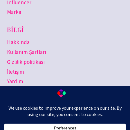
Influencer
Marka
BILGI
Hakkında
Kullanım Şartları
Gizlilik politikası
İletişim
Yardım
combinUp © 2026